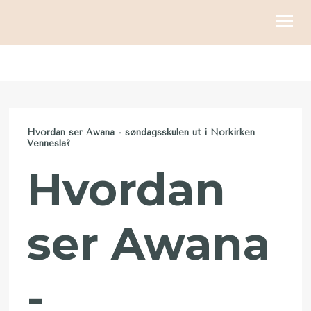
KIRKELIGE HANDLINGER
BLI MED
Hvordan ser Awana - søndagsskulen ut i Norkirken
KALENDER
Vennesla?
RESSURSER
Hvordan
OM OSS
ser Awana
GI
-