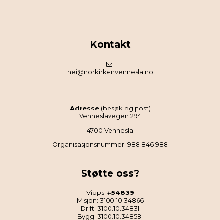
Kontakt
hei@norkirkenvennesla.no
Adresse
(besøk og post)
Venneslavegen 294
4700 Vennesla
Organisasjonsnummer: 988 846 988
Støtte oss?
Vipps: #
54839
Misjon: 3100.10.34866
Drift: 3100.10.34831
Bygg: 3100.10.34858