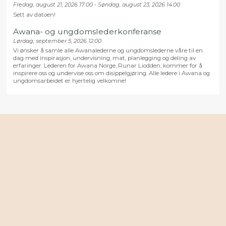
Fredag, august 21, 2026 17:00 - Søndag, august 23, 2026 14:00
Sett av datoen!
Awana- og ungdomslederkonferanse
Lørdag, september 5, 2026 12:00
Vi ønsker å samle alle Awanalederne og ungdomslederne våre til en
dag med inspirasjon, undervisning, mat, planlegging og deling av
erfaringer. Lederen for Awana Norge, Runar Liodden, kommer for å
inspirere oss og undervise oss om disippelgjøring. Alle ledere i Awana og
ungdomsarbeidet er hjertelig velkomne!