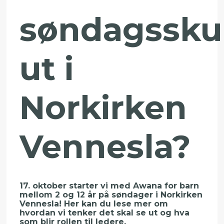
søndagssku
ut i
Norkirken
Vennesla?
17. oktober starter vi med Awana for barn
mellom 2 og 12 år på søndager i Norkirken
Vennesla! Her kan du lese mer om
hvordan vi tenker det skal se ut og hva
som blir rollen til ledere.