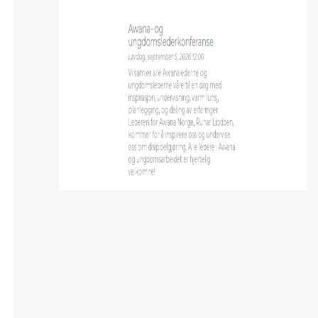
Awana- og
ungdomslederkonferanse
Lørdag, september 5, 2026 12:00
Vi samler alle Awanalederne og
ungdomslederne våre til en dag med
inspirasjon, undervisning, varm lunsj,
planlegging, og deling av erfaringer.
Lederen for Awana Norge, Runar Liodden,
kommer for å inspirere oss og undervise
oss om disippelgjøring. Alle ledere i Awana
og ungdomsarbeidet er hjertelig
velkomne!