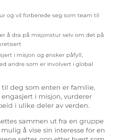
r og vil forberede seg som team til
r å dra på misjonstur selv om det på
retisert
ert i misjon og ønsker påfyll,
d andre som er involvert i global
til deg som enten er familie,
engasjert i misjon, vurderer
rbeid i ulike deler av verden.
settes sammen ut fra en gruppe
 mulig å vise sin interesse for en
urene settes opp etter hvert som