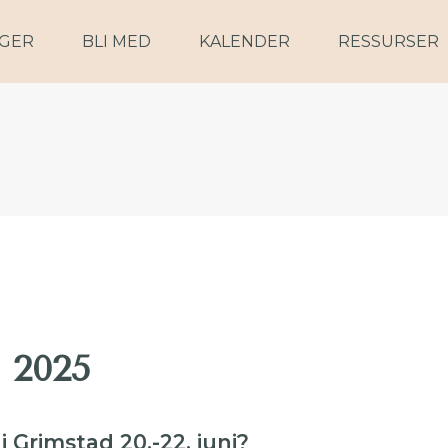
NGER
BLI MED
KALENDER
RESSURSER
 2025
 Grimstad 20.-22. juni?