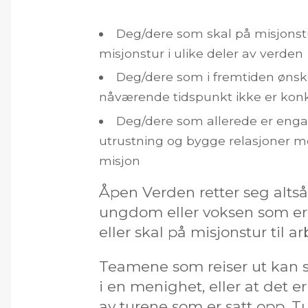
Deg/dere som skal på misjonstu
misjonstur i ulike deler av verden
Deg/dere som i fremtiden ønske
nåværende tidspunkt ikke er konk
Deg/dere som allerede er engasj
utrustning og bygge relasjoner me
misjon
Åpen Verden retter seg altså 
ungdom eller voksen som er 
eller skal på misjonstur til a
Teamene som reiser ut kan 
i en menighet, eller at det er
av turene som er satt opp. T