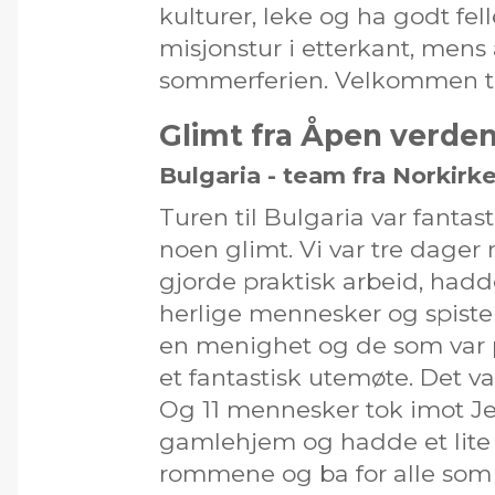
kulturer, leke og ha godt fel
misjonstur i etterkant, mens 
sommerferien. Velkommen ti
Glimt fra Åpen verde
Bulgaria - team fra Norkirk
Turen til Bulgaria var fantas
noen glimt. Vi var tre dager
gjorde praktisk arbeid, had
herlige mennesker og spis
en menighet og de som var 
et fantastisk utemøte. Det v
Og 11 mennesker tok imot Jes
gamlehjem og hadde et lite 
rommene og ba for alle so