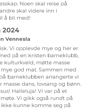
lesskap. Noen skal reise på
andre skal videre inn i
l å bli med!
n 2024
en Vennesla
tisk. Vi opplevde mye og her er
 med på en kristen barneklubb,
de kulturkveld, møtte masse
te mye god mat. Sammen med
på barneklubben arrangerte vi
ar masse dans, lovsang og bønn.
us! Halleluja! Vi var på et
møte. Vi gikk også rundt på
m ikke kunne komme seg på