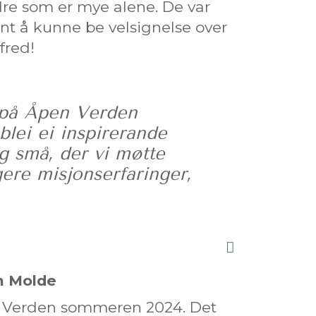
re som er mye alene. De var
int å kunne be velsignelse over
fred!
 på Åpen Verden
lei ei inspirerande
g små, der vi møtte
gere misjonserfaringer,
n Molde
n Verden sommeren 2024. Det