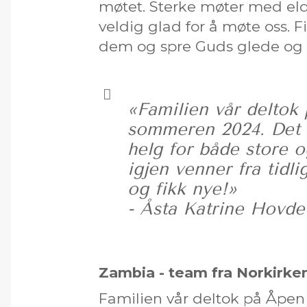
møtet. Sterke møter med eld
veldig glad for å møte oss. F
dem og spre Guds glede og 
«Familien vår deltok
sommeren 2024. Det b
helg for både store o
igjen venner fra tidli
og fikk nye!»
- Åsta Katrine Hovde
Zambia - team fra Norkirke
Familien vår deltok på Åpe