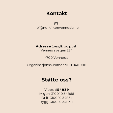
Kontakt
hei@norkirkenvennesla.no
Adresse
(besøk og post)
Venneslavegen 294
4700 Vennesla
Organisasjonsnummer: 988 846 988
Støtte oss?
Vipps: #
54839
Misjon: 3100.10.34866
Drift: 3100.10.34831
Bygg: 3100.10.34858