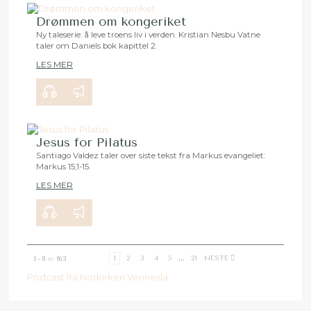
Drømmen om kongeriket
Ny taleserie: å leve troens liv i verden. Kristian Nesbu Vatne
taler om Daniels bok kapittel 2.
00:00
28:18
LES MER
Jesus for Pilatus
Santiago Valdez taler over siste tekst fra Markus evangeliet:
Markus 15,1-15.
00:00
29:50
LES MER
1
2
3
4
5
...
21
NESTE
1 - 8
av
163
Podcast fra Norkirken Vennesla