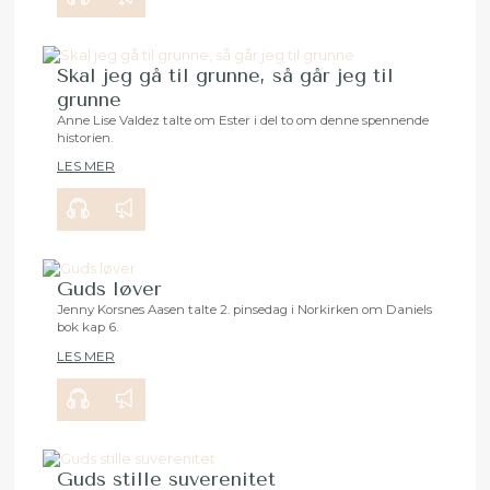
Skal jeg gå til grunne, så går jeg til
grunne
Anne Lise Valdez talte om Ester i del to om denne spennende
historien.
00:00
24:17
LES MER
Guds løver
Jenny Korsnes Aasen talte 2. pinsedag i Norkirken om Daniels
bok kap 6.
00:00
34:03
LES MER
Guds stille suverenitet