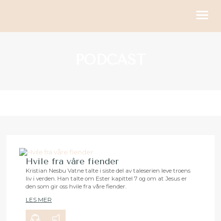
KIRKELIGE HANDLINGER
PODCAST
BLI MED
KALENDER
RESSURSER
OM OSS
GI
Hvile fra våre fiender
Kristian Nesbu Vatne talte i siste del av taleserien leve troens
liv i verden. Han talte om Ester kapittel 7 og om at Jesus er
00:00
24:03
den som gir oss hvile fra våre fiender.
LES MER