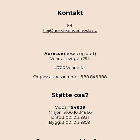
Kontakt
hei@norkirkenvennesla.no
Adresse
(besøk og post)
Venneslavegen 294
4700 Vennesla
Organisasjonsnummer: 988 846 988
Støtte oss?
Vipps: #
54839
Misjon: 3100.10.34866
Drift: 3100.10.34831
Bygg: 3100.10.34858