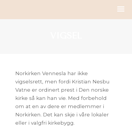
KIRKELIGE HANDLINGER
VIGSEL
BLI MED
KALENDER
RESSURSER
Norkirken Vennesla har ikke
vigselsrett, men fordi Kristian Nesbu
OM OSS
Vatne er ordinert prest i Den norske
GI
kirke så kan han vie. Med forbehold
om at en av dere er medlemmer i
Norkirken. Det kan skje i våre lokaler
eller i valgfri kirkebygg.