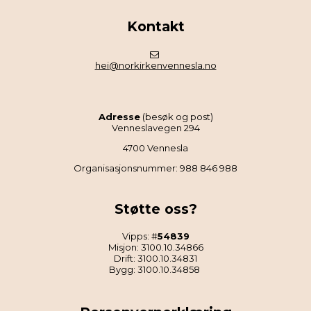
Kontakt
hei@norkirkenvennesla.no
Adresse
(besøk og post)
Venneslavegen 294
4700 Vennesla
Organisasjonsnummer: 988 846 988
Støtte oss?
Vipps: #
54839
Misjon: 3100.10.34866
Drift: 3100.10.34831
Bygg: 3100.10.34858