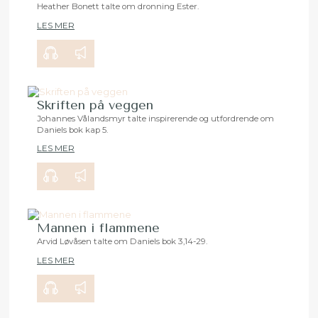
Heather Bonett talte om dronning Ester.
LES MER
00:00
29:15
Skriften på veggen
Johannes Vålandsmyr talte inspirerende og utfordrende om
Daniels bok kap 5.
00:00
35:32
LES MER
Mannen i flammene
Arvid Løvåsen talte om Daniels bok 3,14-29.
LES MER
00:00
27:56