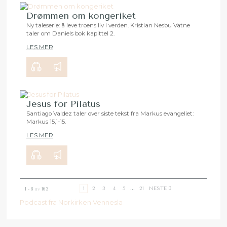
Drømmen om kongeriket
Ny taleserie: å leve troens liv i verden. Kristian Nesbu Vatne
taler om Daniels bok kapittel 2.
00:00
28:18
LES MER
Jesus for Pilatus
Santiago Valdez taler over siste tekst fra Markus evangeliet:
Markus 15,1-15.
00:00
29:50
LES MER
1
2
3
4
5
...
21
NESTE
1 - 8
av
163
Podcast fra Norkirken Vennesla