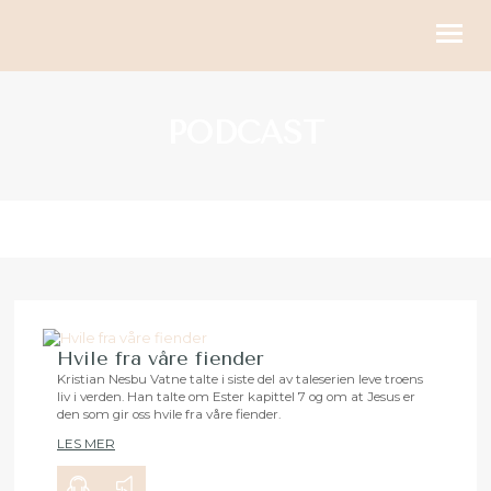
KIRKELIGE HANDLINGER
PODCAST
BLI MED
KALENDER
RESSURSER
OM OSS
GI
Hvile fra våre fiender
Kristian Nesbu Vatne talte i siste del av taleserien leve troens
liv i verden. Han talte om Ester kapittel 7 og om at Jesus er
00:00
24:03
den som gir oss hvile fra våre fiender.
LES MER