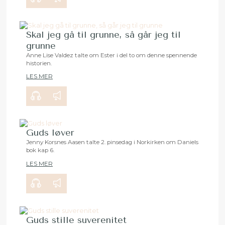
Skal jeg gå til grunne, så går jeg til
grunne
Anne Lise Valdez talte om Ester i del to om denne spennende
historien.
00:00
24:17
LES MER
Guds løver
Jenny Korsnes Aasen talte 2. pinsedag i Norkirken om Daniels
bok kap 6.
00:00
34:03
LES MER
Guds stille suverenitet