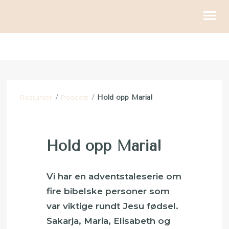
KIRKELIGE HANDLINGER
BLI MED
Ressurser
/
Podcast
/
Hold opp Maria!
KALENDER
RESSURSER
Hold opp Maria!
OM OSS
GI
Vi har en adventstaleserie om
fire bibelske personer som
var viktige rundt Jesu fødsel.
Sakarja, Maria, Elisabeth og