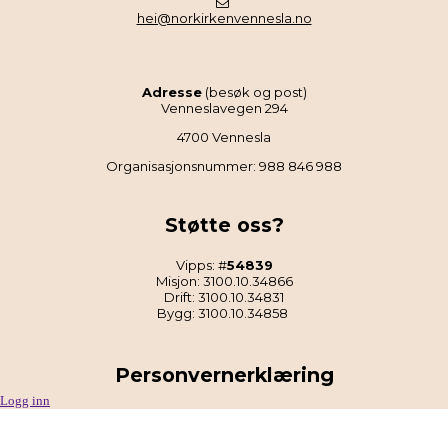
hei@norkirkenvennesla.no
Adresse
(besøk og post)
Venneslavegen 294
4700 Vennesla
Organisasjonsnummer: 988 846 988
Støtte oss?
Vipps: #
54839
Misjon: 3100.10.34866
Drift: 3100.10.34831
Bygg: 3100.10.34858
Personvernerklæring
Logg inn
Les Norkirken Vennesla sin personvernerklæring
.