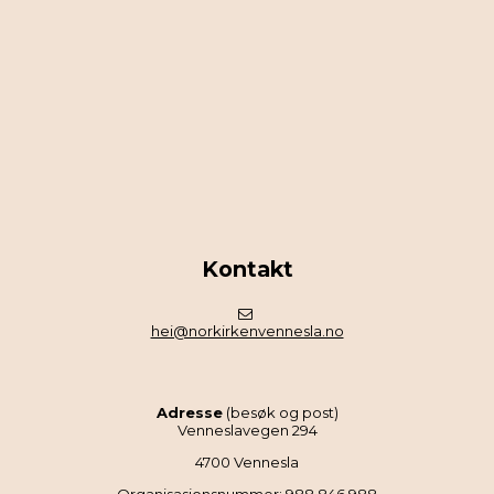
Kontakt
hei@norkirkenvennesla.no
Adresse
(besøk og post)
Venneslavegen 294
4700 Vennesla
Organisasjonsnummer: 988 846 988