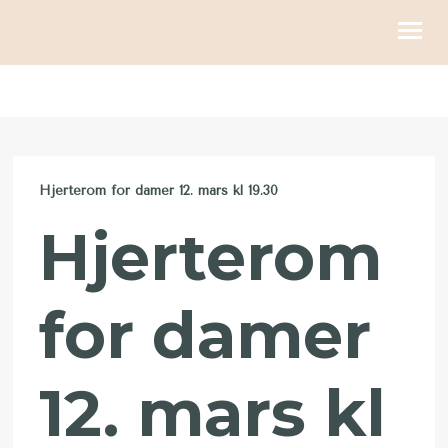
KIRKELIGE HANDLINGER
BLI MED
Hjerterom for damer 12. mars kl 19.30
KALENDER
Hjerterom
RESSURSER
OM OSS
for damer
GI
12. mars kl