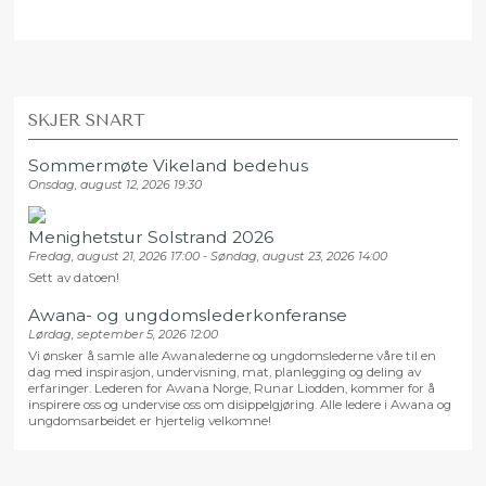
SKJER SNART
Sommermøte Vikeland bedehus
Onsdag, august 12, 2026 19:30
Menighetstur Solstrand 2026
Fredag, august 21, 2026 17:00 - Søndag, august 23, 2026 14:00
Sett av datoen!
Awana- og ungdomslederkonferanse
Lørdag, september 5, 2026 12:00
Vi ønsker å samle alle Awanalederne og ungdomslederne våre til en
dag med inspirasjon, undervisning, mat, planlegging og deling av
erfaringer. Lederen for Awana Norge, Runar Liodden, kommer for å
inspirere oss og undervise oss om disippelgjøring. Alle ledere i Awana og
ungdomsarbeidet er hjertelig velkomne!