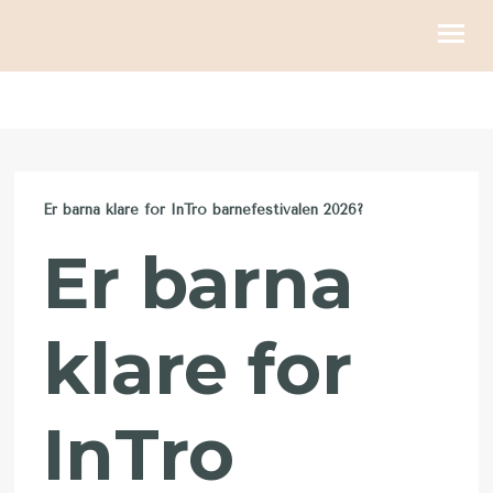
KIRKELIGE HANDLINGER
BLI MED
Er barna klare for InTro barnefestivalen 2026?
KALENDER
Er barna
RESSURSER
OM OSS
klare for
GI
InTro