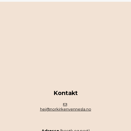
Kontakt
hei@norkirkenvennesla.no
Adresse
(besøk og post)