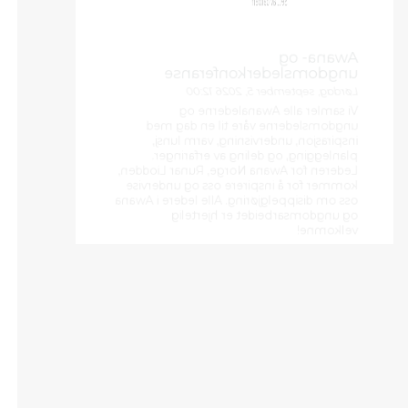
Awana- og
ungdomslederkonferanse
Lørdag, september 5, 2026 12:00
Vi samler alle Awanalederne og
ungdomslederne våre til en dag med
inspirasjon, undervisning, varm lunsj,
planlegging, og deling av erfaringer.
Lederen for Awana Norge, Runar Liodden,
kommer for å inspirere oss og undervise
oss om disippelgjøring. Alle ledere i Awana
og ungdomsarbeidet er hjertelig
velkomne!