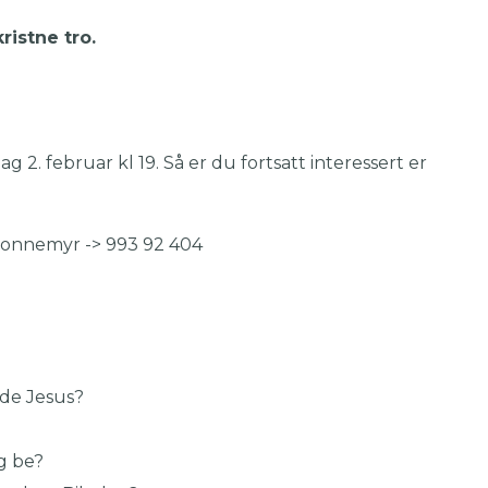
ristne tro.
 2. februar kl 19. Så er du fortsatt interessert er
Honnemyr -> 993 92 404
øde Jesus?
eg be?