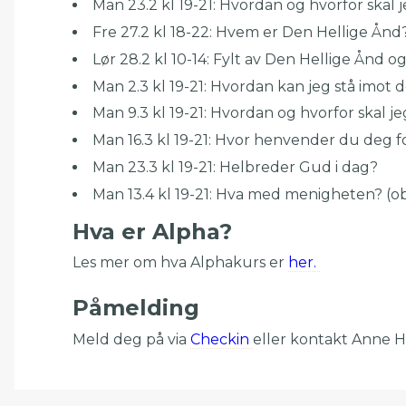
Man 23.2 kl 19-21: Hvordan og hvorfor skal 
Fre 27.2 kl 18-22: Hvem er Den Hellige Ånd
Lør 28.2 kl 10-14: Fylt av Den Hellige Ånd o
Man 2.3 kl 19-21: Hvordan kan jeg stå imot 
Man 9.3 kl 19-21: Hvordan og hvorfor skal jeg
Man 16.3 kl 19-21: Hvor henvender du deg fo
Man 23.3 kl 19-21: Helbreder Gud i dag?
Man 13.4 kl 19-21: Hva med menigheten? (ob
Hva er Alpha?
Les mer om hva Alphakurs er
her.
Påmelding
Meld deg på via
Checkin
eller kontakt Anne 