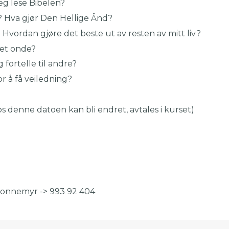
jeg lese Bibelen?
? Hva gjør Den Hellige Ånd?
g Hvordan gjøre det beste ut av resten av mitt liv?
det onde?
 fortelle til andre?
r å få veiledning?
s denne datoen kan bli endret, avtales i kurset)
Honnemyr -> 993 92 404