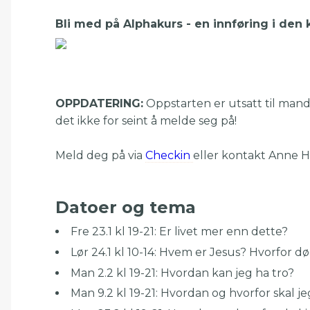
Bli med på Alphakurs - en innføring i den k
OPPDATERING:
Oppstarten er utsatt til mandag
det ikke for seint å melde seg på!
Meld deg på via
Checkin
eller kontakt Anne 
Datoer og tema
Fre 23.1 kl 19-21: Er livet mer enn dette?
Lør 24.1 kl 10-14: Hvem er Jesus? Hvorfor d
Man 2.2 kl 19-21: Hvordan kan jeg ha tro?
Man 9.2 kl 19-21: Hvordan og hvorfor skal j