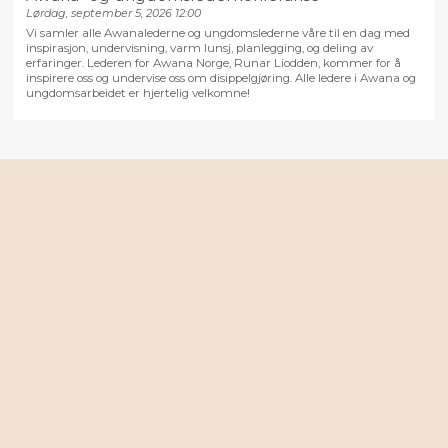
Lørdag, september 5, 2026 12:00
Vi samler alle Awanalederne og ungdomslederne våre til en dag med
inspirasjon, undervisning, varm lunsj, planlegging, og deling av
erfaringer. Lederen for Awana Norge, Runar Liodden, kommer for å
inspirere oss og undervise oss om disippelgjøring. Alle ledere i Awana og
ungdomsarbeidet er hjertelig velkomne!