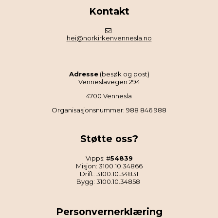
Kontakt
hei@norkirkenvennesla.no
Adresse
(besøk og post)
Venneslavegen 294
4700 Vennesla
Organisasjonsnummer: 988 846 988
Støtte oss?
Vipps: #
54839
Misjon: 3100.10.34866
Drift: 3100.10.34831
Bygg: 3100.10.34858
Personvernerklæring