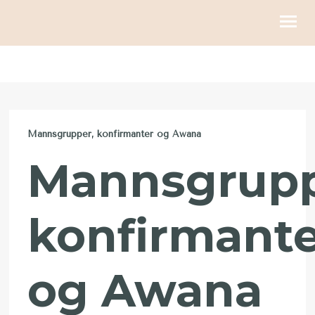
KIRKELIGE HANDLINGER
BLI MED
Mannsgrupper, konfirmanter og Awana
KALENDER
Mannsgrupp
RESSURSER
OM OSS
konfirmante
GI
og Awana