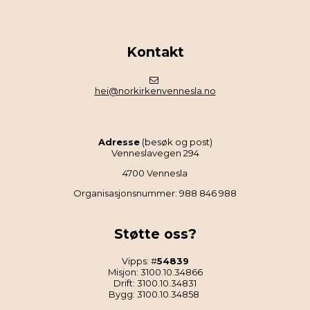
Kontakt
hei@norkirkenvennesla.no
Adresse
(besøk og post)
Venneslavegen 294
4700 Vennesla
Organisasjonsnummer: 988 846 988
Støtte oss?
Vipps: #
54839
Misjon: 3100.10.34866
Drift: 3100.10.34831
Bygg: 3100.10.34858