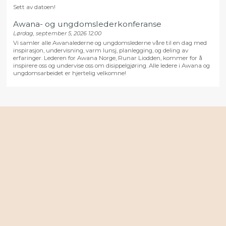
Sett av datoen!
Awana- og ungdomslederkonferanse
Lørdag, september 5, 2026 12:00
Vi samler alle Awanalederne og ungdomslederne våre til en dag med
inspirasjon, undervisning, varm lunsj, planlegging, og deling av
erfaringer. Lederen for Awana Norge, Runar Liodden, kommer for å
inspirere oss og undervise oss om disippelgjøring. Alle ledere i Awana og
ungdomsarbeidet er hjertelig velkomne!