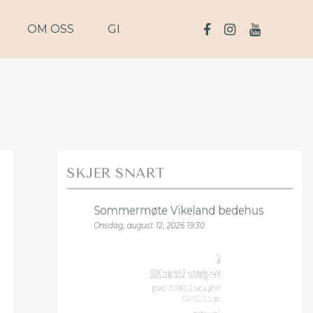
OM OSS
GI
SKJER SNART
Sommermøte Vikeland bedehus
Onsdag, august 12, 2026 19:30
Menighetstur Solstrand 2026
Fredag, august 21, 2026 17:00 - Søndag,
august 23, 2026 14:00
Sett av datoen!