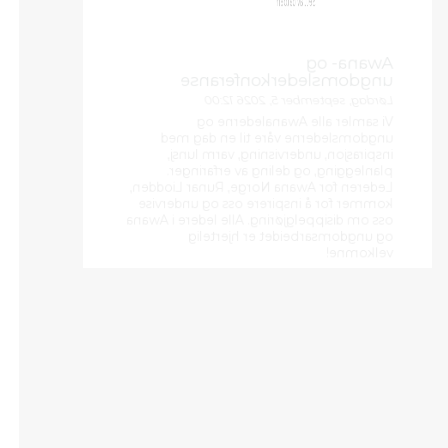
Awana- og
ungdomslederkonferanse
Lørdag, september 5, 2026 12:00
Vi samler alle Awanalederne og
ungdomslederne våre til en dag med
inspirasjon, undervisning, varm lunsj,
planlegging, og deling av erfaringer.
Lederen for Awana Norge, Runar Liodden,
kommer for å inspirere oss og undervise
oss om disippelgjøring. Alle ledere i Awana
og ungdomsarbeidet er hjertelig
velkomne!