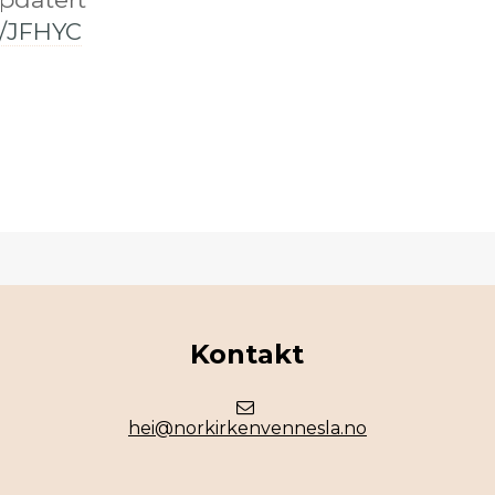
e/JFHYC
Kontakt
hei@norkirkenvennesla.no