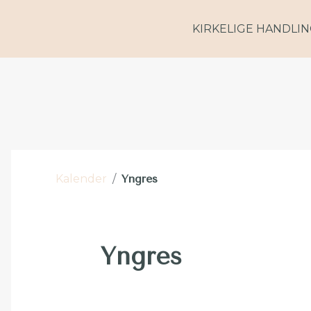
KIRKELIGE HANDLI
Kalender
/
Yngres
Yngres