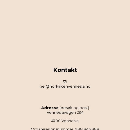
Kontakt
hei@norkirkenvennesla.no
Adresse
(besøk og post)
Venneslavegen 294
4700 Vennesla
Organisasjonsnummer: 988 846 988