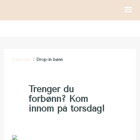
KIRKELIGE HANDLINGER
BLI MED
Kalender
/
Drop-in bønn
KALENDER
RESSURSER
Trenger du
OM OSS
forbønn? Kom
GI
innom på torsdag!