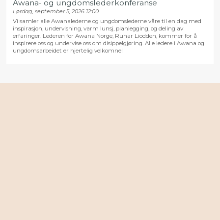
Awana- og ungdomslederkonferanse
Lørdag, september 5, 2026 12:00
Vi samler alle Awanalederne og ungdomslederne våre til en dag med
inspirasjon, undervisning, varm lunsj, planlegging, og deling av
erfaringer. Lederen for Awana Norge, Runar Liodden, kommer for å
inspirere oss og undervise oss om disippelgjøring. Alle ledere i Awana og
ungdomsarbeidet er hjertelig velkomne!