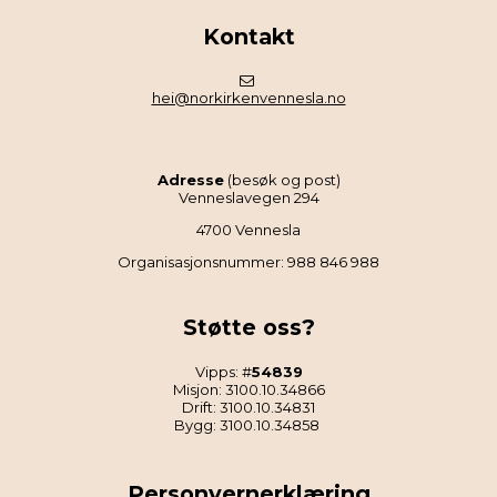
Kontakt
hei@norkirkenvennesla.no
Adresse
(besøk og post)
Venneslavegen 294
4700 Vennesla
Organisasjonsnummer: 988 846 988
Støtte oss?
Vipps: #
54839
Misjon: 3100.10.34866
Drift: 3100.10.34831
Bygg: 3100.10.34858
Personvernerklæring