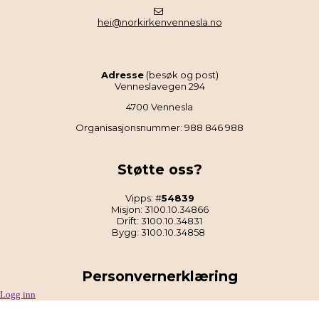
hei@norkirkenvennesla.no
Adresse
(besøk og post)
Venneslavegen 294
4700 Vennesla
Organisasjonsnummer: 988 846 988
Støtte oss?
Vipps: #
54839
Misjon: 3100.10.34866
Drift: 3100.10.34831
Bygg: 3100.10.34858
Personvernerklæring
Logg inn
Les Norkirken Vennesla sin personvernerklæring
.