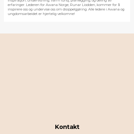
inspirasjon, undervisning, varm lunsj, planlegging, og deling av
erfaringer. Lederen for Awana Norge, Runar Liodden, kommer for å
inspirere oss og undervise oss om disippelgjøring. Alle ledere i Awana og
ungdomsarbeidet er hjertelig velkomne!
Kontakt