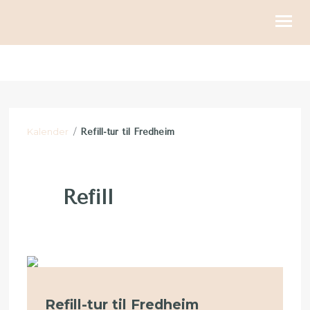
KIRKELIGE HANDLINGER
BLI MED
Kalender
/
Refill-tur til Fredheim
KALENDER
RESSURSER
Refill
OM OSS
GI
Refill-tur til Fredheim