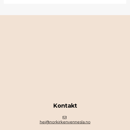
Kontakt
hei@norkirkenvennesla.no