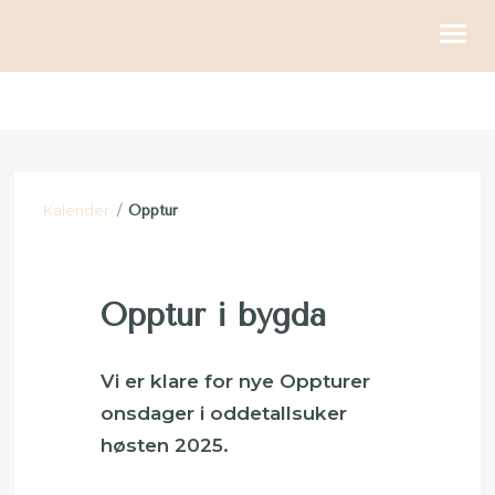
KIRKELIGE HANDLINGER
BLI MED
Kalender
/
Opptur
KALENDER
RESSURSER
Opptur i bygda
OM OSS
GI
Vi er klare for nye Oppturer
onsdager i oddetallsuker
høsten 2025.