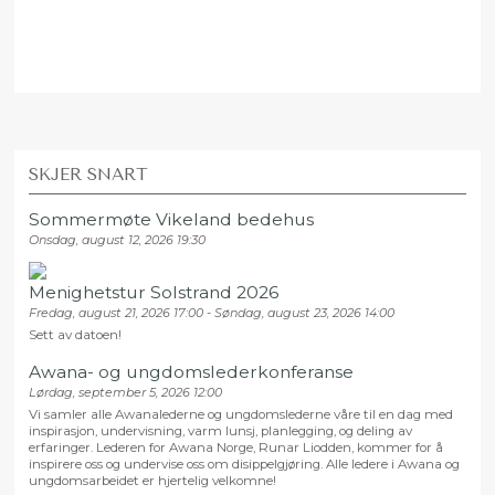
SKJER SNART
Sommermøte Vikeland bedehus
Onsdag, august 12, 2026 19:30
Menighetstur Solstrand 2026
Fredag, august 21, 2026 17:00 - Søndag, august 23, 2026 14:00
Sett av datoen!
Awana- og ungdomslederkonferanse
Lørdag, september 5, 2026 12:00
Vi samler alle Awanalederne og ungdomslederne våre til en dag med
inspirasjon, undervisning, varm lunsj, planlegging, og deling av
erfaringer. Lederen for Awana Norge, Runar Liodden, kommer for å
inspirere oss og undervise oss om disippelgjøring. Alle ledere i Awana og
ungdomsarbeidet er hjertelig velkomne!