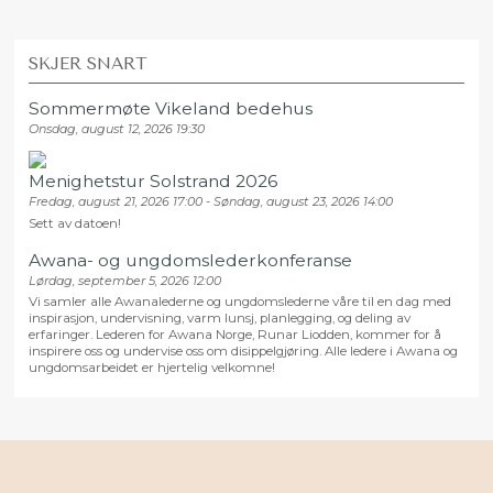
SKJER SNART
Sommermøte Vikeland bedehus
Onsdag, august 12, 2026 19:30
Menighetstur Solstrand 2026
Fredag, august 21, 2026 17:00 - Søndag, august 23, 2026 14:00
Sett av datoen!
Awana- og ungdomslederkonferanse
Lørdag, september 5, 2026 12:00
Vi samler alle Awanalederne og ungdomslederne våre til en dag med
inspirasjon, undervisning, varm lunsj, planlegging, og deling av
erfaringer. Lederen for Awana Norge, Runar Liodden, kommer for å
inspirere oss og undervise oss om disippelgjøring. Alle ledere i Awana og
ungdomsarbeidet er hjertelig velkomne!