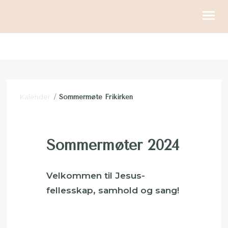
KIRKELIGE HANDLINGER
BLI MED
Kalender
/
Sommermøte Frikirken
KALENDER
RESSURSER
Sommermøter 2024
OM OSS
GI
Velkommen til Jesus-
fellesskap, samhold og sang!