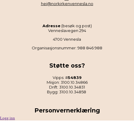
hei@norkirkenvennesla.no
Adresse
(besøk og post)
Venneslavegen 294
4700 Vennesla
Organisasjonsnummer: 988 846 988
Støtte oss?
Vipps: #
54839
Misjon: 3100.10.34866
Drift: 3100.10.34831
Bygg: 3100.10.34858
Personvernerklæring
Logg inn
Les Norkirken Vennesla sin personvernerklæring
.