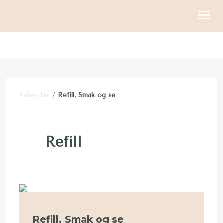
KIRKELIGE HANDLINGER
BLI MED
Kalender
/
Refill, Smak og se
KALENDER
RESSURSER
Refill
OM OSS
GI
Refill, Smak og se