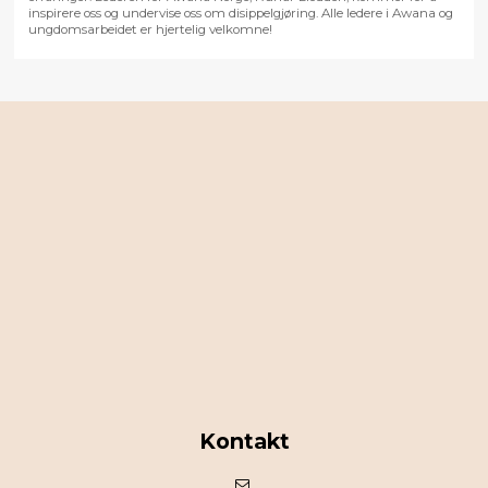
inspirere oss og undervise oss om disippelgjøring. Alle ledere i Awana og
ungdomsarbeidet er hjertelig velkomne!
Kontakt